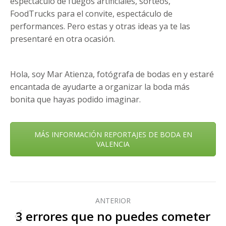
espectáculo de fuegos artificiales, sorteos,
FoodTrucks para el convite, espectáculo de
performances. Pero estas y otras ideas ya te las
presentaré en otra ocasión.
Hola, soy Mar Atienza, fotógrafa de bodas en y estaré
encantada de ayudarte a organizar la boda más
bonita que hayas podido imaginar.
MÁS INFORMACIÓN REPORTAJES DE BODA EN
VALENCIA
Navegación
entre
ANTERIOR
3 errores que no puedes cometer
publicaciones
Publicación