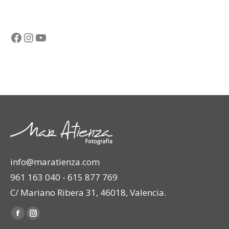
Facebook
Instagram
YouTube
info@maratienza.com
961 163 040 - 615 877 769
C/ Mariano Ribera 31, 46018, Valencia.
Encuéntranos en:
Facebook
Instagram