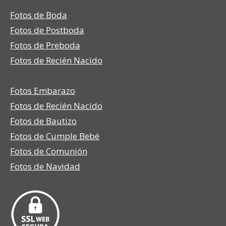
page
page
Fotos de Boda
opens
opens
in
in
Fotos de Postboda
new
new
Fotos de Preboda
window
window
Fotos de Recién Nacido
Fotos Embarazo
Fotos de Recién Nacido
Fotos de Bautizo
Fotos de Cumple Bebé
Fotos de Comunión
Fotos de Navidad