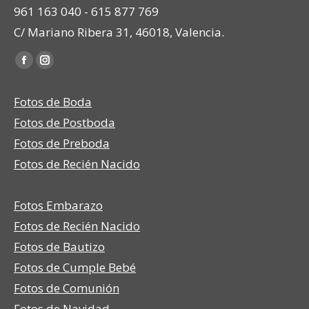
961 163 040 - 615 877 769
C/ Mariano Ribera 31, 46018, Valencia.
Encuéntranos en:
Facebook
Instagram
page
page
Fotos de Boda
opens
opens
in
in
Fotos de Postboda
new
new
Fotos de Preboda
window
window
Fotos de Recién Nacido
Fotos Embarazo
Fotos de Recién Nacido
Fotos de Bautizo
Fotos de Cumple Bebé
Fotos de Comunión
Fotos de Navidad